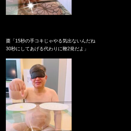
棗「15秒の手コキじゃやる気出ないんだね
30秒にしてあげる代わりに鞭2発だよ」