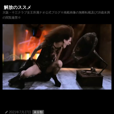
解放のススメ
大阪・十三クラブ女王所属ナオ公式ブログ※掲載画像の無断転載及び18歳未満
の閲覧厳禁※
2021年7月27日
未分類