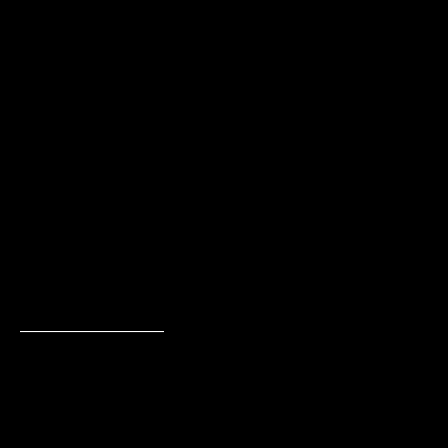
—————————