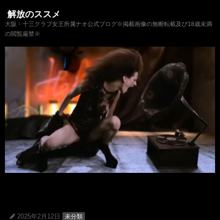
解放のススメ
大阪・十三クラブ女王所属ナオ公式ブログ※掲載画像の無断転載及び18歳未満
の閲覧厳禁※
2025年2月12日
未分類