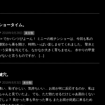
ショータイム。
2018年9月28日
未分類
>> でかパンツびよーん！ ミニーの粗チンショーは、今回も私の
嘲笑から幕を開け、時間いっぱい楽しませてくれました。 聖水と
いう栄養を与えても、なかなか大きく育ちません。 水やりの甲斐
がないと言うものですが、 […]
鍵穴。
2018年8月3日
未分類
痛い、恥ずかしい、気持ちいい… お前が何に反応するのか、私は
ちゃんと見ていたよ。 でも、ただ勃たせるだけじゃあ面白くない
でしょ？ 良かった事も辛かった事も またお前が此処に来るため