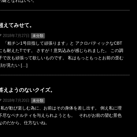
の鍵となればいい。
超えてみせて。
2018年7月27日
未分類
「粗チン1号目指して頑張ります」と アクロバティックなCBT
にも耐えたTです。 さすが！意気込みが感じられました。 この調
子で次も頑張って欲しいものです。 私はもっともっとお前の歪む
顔が見たい […]
答えようのないクイズ。
2018年7月20日
未分類
私が歓び楽しむ為に、お前はその身体を差し出す。 例え私に理
不尽なペナルティを与えられようとも。 それがお前の望む景色
なのだから、仕方ないね。